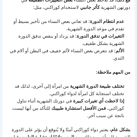
مع ذلك،
قد تلاحظ بعض النساء
بعض التغييرات الطفيفة
في
دورتهن الشهرية
كأثر جانبي
لاستخدام كوراكني، مثل:
عدم انتظام الدورة:
قد تعاني بعض النساء من تأخير بسيط أو
تقدم في موعد الدورة الشهرية.
التغيرات في تدفق الدورة:
قد يزداد أو ينقص تدفق الدورة
الشهرية بشكل طفيف.
الألم:
قد تتعرض بعض النساء لألم خفيف في البطن أو آلام في
الثدي.
من المهم ملاحظة:
تختلف طبيعة الدورة الشهرية
من امرأة إلى أخرى، لذلك قد
تختلف استجابة كل امرأة لدواء كوراكني.
إذا لاحظت أي تغيرات كبيرة
في دورتك الشهرية أثناء تناول
كوراكني،
فمن الأفضل استشارة طبيبك
للتأكد من أنها ليست
ناتجة عن سبب آخر.
بشكل عام،
يعتبر دواء كوراكني آمنًا ولا يُتوقع أن يؤثر على الدورة
الشهرية للمرأة. ومع ذلك،
من المهم دائمًا استشارة الطبيب
قبل