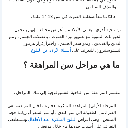
اللون في منطقة الأعضاء التناسلية ، ونمو في طول القضيب ،
والقذف الصباحي.
غالبًا ما تبدأ ضخامة الصوت في سن 13-14 عاما .
من ناحية أخرى ، يعاني الأولاد من أعراض مختلفة. إنهم ينتجون
الحيوانات المنوية مع تعميق نبرة الصوت ، وعضلات الجسم ، ونمو
اليدين والقدمين ، ونمو شعر الجسم ، وأخيراً إفراز هرمون
التستوستيرون. للتعرف على
أسئلة الأولاد عن البلوغ
ما هي مراحل سن المراهقة ؟
تنقسم المراهقة من الناحية الفسيولوجية إلى تلك المراحل .
المرحلة الأولى( المراهقة المبكرة ) فترة ما قبل المراهقة. هي
الفترة من الطفولة إلى نمو الثدي ، أو نمو الشعر أو زيادة حجم
المبيض ، وهي أعراض
البلوغ المبكرة عند الأطفال
وتستطيعي
التعرف على أسباب حدوثها من خلال موقعنا .