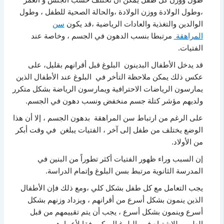
،وطول الولادة ووزن الولادة ،والحالة الصحية للطفل ، وطول
الوالدين والتغذية والعادات الرياضية ،قد يكون
سن
المراهقة
مرتبطا بنسب الدهون في الجسم ، وخاصة عند
الفتيات.
قد يدخل الأطفال البدينون البلوغ قبل أقرانهم بقليل، على
عكس ذلك يمكن ملاحظة التأخر في البلوغ عند الأطفال الذين
يمارسون الرياضات الاحترافية ويمارسون الرياضة بشكل متكرر
ولديهم مؤشر كتلة جسم منخفض ونسب دهون في الجسم.
على الرغم من ارتباط سن المراهقة بدهون الجسم ، إلا أن هذا
الوضع يختلف من طفل إلى آخر ، الفتيات يبلغن في وقت أبكر
من الأولاد.
إن السبب وراء ظهور الفتيات أكثر تطوراً من البنين في
المدرسة الثانوية مرتبط بسن البلوغ وإتمام الدراسة.
يجب التعامل مع كل طفل بشكل كلي ،ومع ذلك فإن الأطفال
الذين ينمون بشكل أسرع من أقرانهم ، ويزداد وزنهم بشكل
أسرع وينمون بشكل أسرع ، يجب أن يتم تقييمهم من قبل
الطبيب للاشتباه في البلوغ المبكر وفقا لأعمارهم.