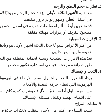
تغيّرات حجم البطن والرحم
مع بداية
الأشهر الثلاثة
الأولى، يزداد حجم الرحم تدريجيًا لا
في أسفل
البطن
وظهور بوادر بروز طفيف.
قد تشعرين أيضًا بـألم أو تقلصات خفيفة في أسفل الحوض 
مصحوبًا بـ
نزيف
أو إفرازات مهبليّة مقلقة.
الإفرازات المهبلية
من أكثر الأعراض شيوعًا خلال الثلاثة أشهر الأولى هو
زيادة
خفيفة ولونها أبيض حليبي.
تعدّ هذه الإفرازات الطبيعية وسيلة لحماية المنطقة من البكت
ظهرت رائحة مزعجة، فينبغي استشارة
دكتور
مختص.
التعب والإمساك
يزداد الشعور بـالتعب والخمول بسبب الارتفاع في
الهرمون
الهرمونية التي تبطئ حركة المعدة والأمعاء.
من المهم تناول أطعمة غنيّة بالألياف وشرب كمية كافية من
على انتظام الهضم وتقليل مشكلة الإمساك.
تقلبات المزاج
تشعر النساء في كثير من الأحيان بـتقلب وتغيّرات حادّة ف