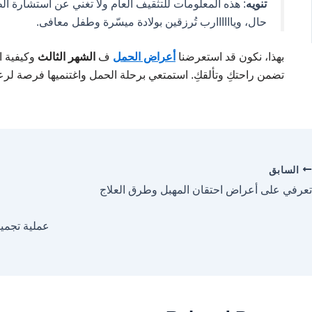
تنويه
: هذه المعلومات للتثقيف العام ولا تغني عن استشارة 
حال، وياااااارب تُرزقين بولادة ميسّرة وطفل معافى.
بهذا، نكون قد استعرضنا
أعراض الحمل
ف
الشهر الثالث
وكيفية ا
تضمن راحتكِ وتألقكِ. استمتعي برحلة الحمل واغتنميها فرصة لرع
السابق
تعرفي على أعراض احتقان المهبل وطرق العلاج
عملية تجميل