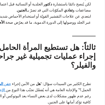
لكن يُنصح دائمًا باستشارة
دكتور
الجلدية أو النسائية قبل اع
مضاعفات و
تفادي
المكوّنات التي قد تضرّ بـ
الجنين
.
ابتعدي عن علاجات التقشير القويّة أو استخدام الأحماض شديدة
عبر الجلد ووصولها إلى الدورة الدموية، ما قد يعرّض صحة
الأم
ثالثاً: هل تستطيع المرأة الحام
إجراء عمليات تجميلية غير جراح
والفيلر؟
تطرح الكثير من السيدات سؤال: “
هل
من الآمن إجراء
حقن
ال
الحمل؟” والإجابة العامة هي أنه يُفضّل تجنّب هذا النوع من
الإج
رغم عدم ظهور مشكلات لدى بعض النساء بعد البوتوكس أو الفيلر
كافية تؤكد أمانها على الجنين.