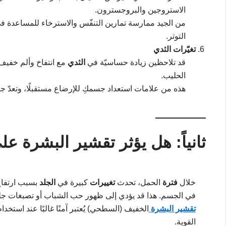
الاستروجين والبروجسترون.
من الجيد ممارسة تمارين التنفّس والاسترخاء للمساعدة ف
التوتر.
تغيّرات الثدي
قد تلاحظين زيادة حساسيّة في
الثدي
مع انتفاخ وألم خفيف 
الحليب.
هذه من علامات استعداد جسمكِ للإرضاع مستقبلًا، وتعدّ جزء
ثانياً: هل يؤثر تقشير البشرة عل
خلال
فترة
الحمل، تحدث
تغييرات
كبيرة في
الجلد
بسبب ارتفا
في الجسم. هذا قد يؤدي إلى ظهور حب الشباب أو تصبغات جلد
تقشير البشرة
الخفيف (السطحي) يُعتبر آمنًا غالبًا عند استخدا
القوية.