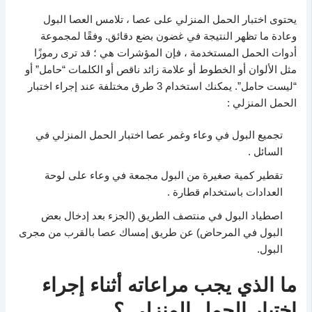
يحتوى اختبار الحمل المنزلي على عصا ، تلامس العصا البول
وعادة ما تظهر النتيجة في غضون بضع دقائق. وفقًا لمجموعة
أدوات الحمل المستخدمة ، فإن المؤشرات هي ؛ قد ترى رموزًا
مثل الألوان أو الخطوط أو علامة زائد ناقص أو الكلمات “حامل” أو
“ليست حامل”. يمكنك استخدام 3 طرق مختلفة عند إجراء اختبار
الحمل المنزلي :
تجميع البول في وعاء وغمر عصا اختبار الحمل المنزلي في
السائل .
تقطير كمية صغيرة من البول مجمعة في وعاء على لوحة
العدادات باستخدام قطارة .
اصطياد البول في منتصف الطريق (الجزء بعد إدخال بعض
البول في المرحاض) عن طريق إمساك عصا بالقرب من مجرى
البول.
ما الذي يجب مراعاته أثناء إجراء
اختبار الحمل المنزلي ؟