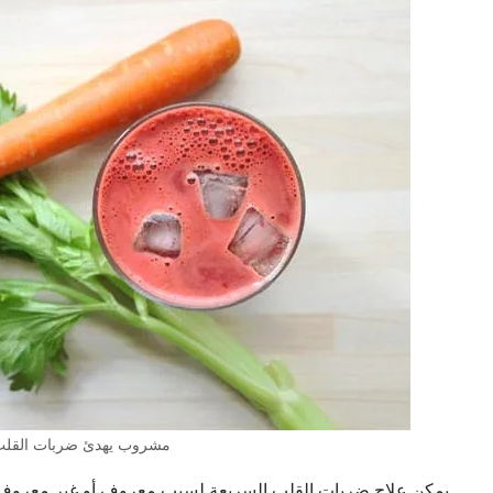
مشروب يهدئ ضربات القل
يمكن علاج ضربات القلب السريعة لسبب معروف أو غير معروف 