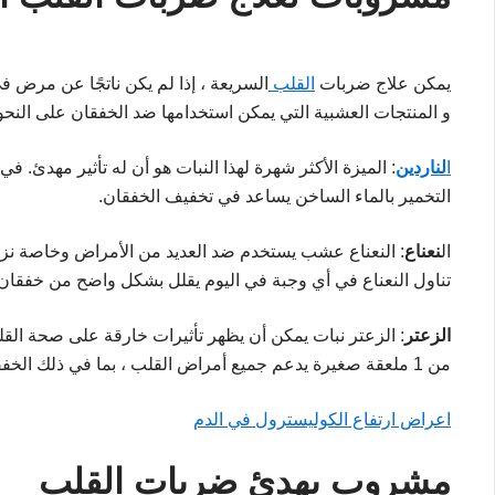
يمكن علاج ضربات
القلب
السريعة ، إذا لم يكن ناتجًا عن مرض 
و المنتجات العشبية التي يمكن استخدامها ضد الخفقان على النحو 
ا
لناردين
: الميزة الأكثر شهرة لهذا النبات هو أن له تأثير مهدئ. 
التخمير بالماء الساخن يساعد في تخفيف الخفقان.
ال
نعناع
: النعناع عشب يستخدم ضد العديد من الأمراض وخاصة نزلا
تناول النعناع في أي وجبة في اليوم يقلل بشكل واضح من خفقان 
الزعتر
: الزعتر نبات يمكن أن يظهر تأثيرات خارقة على صحة ال
من 1 ملعقة صغيرة يدعم جميع أمراض القلب ، بما في ذلك الخفقان.
اعراض ارتفاع الكوليسترول في الدم
مشروب يهدئ ضربات القلب