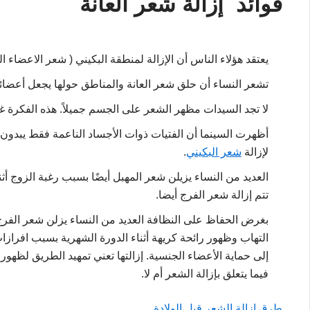
فوائد إزالة شعر العانة
يعتقد هؤلاء الناس أن الإزالة لمنطقة البكيني ( شعر الاعضاء 
تشعر النساء أن حلق شعر العانة والمناطق حولها يجعل أعضائهن
لا تجد السيدات مظهر الشعر على الجسم جميلاً. هذه الفكرة غ
أظهرت السينما أن الفتيات ذوات الأجساد الناعمة فقط يبدون 
لإزالة
شعر البكيني
.
العديد من النساء يزيلن شعر المهبل أيضًا بسبب رغبة الزوج أثن
تتم إزالة شعر الفرج أيضا.
بغرض الحفاظ على النظافة العديد من النساء يزلن شعر الفرج
التهاب وظهور رائحة كريهة أثناء الدورة الشهرية بسبب افرازا
إلى حماية الأعضاء الجنسية. إزالتها تعني تمهيد الطريق لظهور
فيما يتعلق بإزالة الشعر أم لا.
طرق إزالة الشعر قبل الولادة