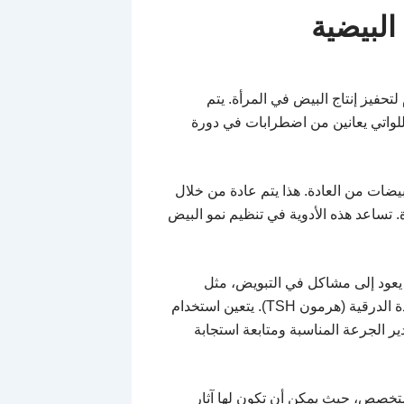
لبيضية
حفيز إنتاج البيض في المرأة. يتم
لواتي يعانين من اضطرابات في دورة
يضات من العادة. هذا يتم عادة من خلال
. تساعد هذه الأدوية في تنظيم نمو البيض
يعود إلى مشاكل في التبويض، مثل
متلازمة تكيس المبايض (PCOS) أو انخفاض مستوى هرمون الغدة الدرقية (هرمون TSH). يتعين استخدام
 الجرعة المناسبة ومتابعة استجابة
خصص، حيث يمكن أن تكون لها آثار