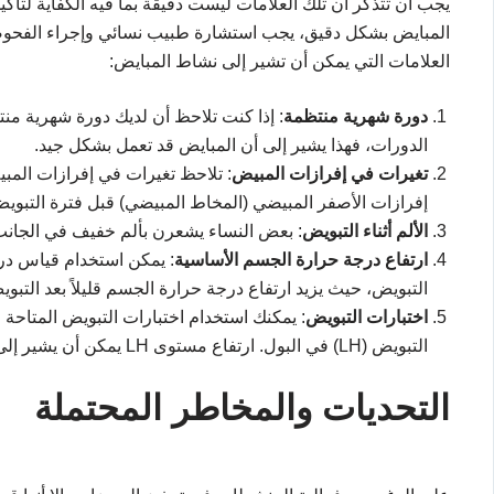
يجب أن تتذكر أن تلك العلامات ليست دقيقة بما فيه الكفاية لتأك
المبايض بشكل دقيق، يجب استشارة طبيب نسائي وإجراء الفحوصا
العلامات التي يمكن أن تشير إلى نشاط المبايض:
دورة شهرية منتظمة
: إذا كنت تلاحظ أن لديك دورة شهرية منت
الدورات، فهذا يشير إلى أن المبايض قد تعمل بشكل جيد.
تغيرات في إفرازات المبيض
: تلاحظ تغيرات في إفرازات المب
إفرازات الأصفر المبيضي (المخاط المبيضي) قبل فترة التبويض،
الألم أثناء التبويض
: بعض النساء يشعرن بألم خفيف في الجانب
ارتفاع درجة حرارة الجسم الأساسية
: يمكن استخدام قياس در
التبويض، حيث يزيد ارتفاع درجة حرارة الجسم قليلاً بعد التبوي
اختبارات التبويض
: يمكنك استخدام اختبارات التبويض المتاح
التبويض (LH) في البول. ارتفاع مستوى LH يمكن أن يشير إلى التبويض.
التحديات والمخاطر المحتملة