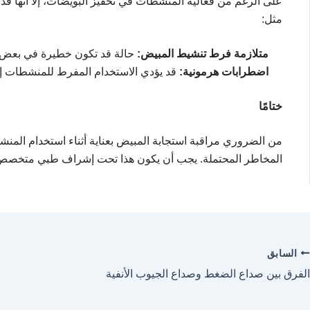
على الرغم من فعالية المنشطات في تحفيز البويضات، إلا أنها قد ت
مثل:
متلازمة فرط تنشيط المبيض:
حالة قد تكون خطيرة في بعض ا
اضطرابات هرمونية:
قد يؤدي الاستخدام المفرط للمنشطات إل
ختامًا
من الضروري مراقبة استجابة المبيض بعناية أثناء استخدام الم
المخاطر المحتملة. يجب أن يكون هذا تحت إشراف طبي متخصص لت
السابق
الفرق بين صداع الضغط وصداع الجيوب الأنفية