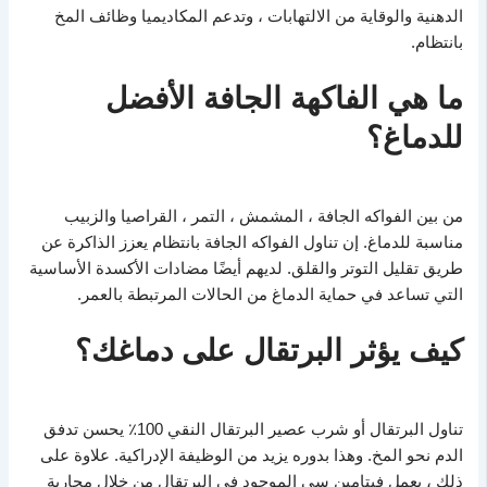
الدهنية والوقاية من الالتهابات ، وتدعم المكاديميا وظائف المخ
بانتظام.
ما هي الفاكهة الجافة الأفضل
للدماغ؟
من بين الفواكه الجافة ، المشمش ، التمر ، القراصيا والزبيب
مناسبة للدماغ. إن تناول الفواكه الجافة بانتظام يعزز الذاكرة عن
طريق تقليل التوتر والقلق. لديهم أيضًا مضادات الأكسدة الأساسية
التي تساعد في حماية الدماغ من الحالات المرتبطة بالعمر.
كيف يؤثر البرتقال على دماغك؟
تناول البرتقال أو شرب عصير البرتقال النقي 100٪ يحسن تدفق
الدم نحو المخ. وهذا بدوره يزيد من الوظيفة الإدراكية. علاوة على
ذلك ، يعمل فيتامين سي الموجود في البرتقال من خلال محاربة