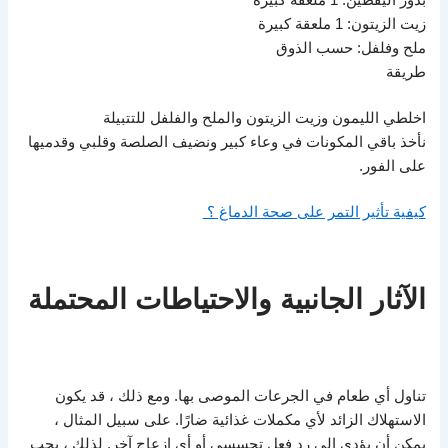
بذور اليقطين: 1 ملعقة كبيرة
زيت الزيتون: 1 ملعقة كبيرة
ملح وفلفل: حسب الذوق
طريقة
اخلطي الليمون وزيت الزيتون والملح والفلفل للتتبيلة
نأخذ باقي المكونات في وعاء كبير ونضيف الصلصة وقلبي وقدميها
على الفور.
كيفية تأثير التمر على صحة الدماغ ؟
الآثار الجانبية والاحتياطات المحتملة
تناول أي طعام في الجرعات الموصى بها. ومع ذلك ، قد يكون
الاستهلاك الزائد لأي مكملات غذائية ضارًا. على سبيل المثال ،
يمكن أن يؤدي إلى رد فعل تحسسي أو أي إزعاج آخر. لذلك ، يجب