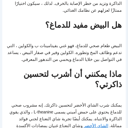
الذاكرة وتزيد من خطر الإصابة بالخرف. لذلك ، سيكون اختيارًا
ممتازًا لعزلهم عن نظامك الغذائي.
هل البيض مفيد للدماغ؟
البيض طعام صحي للدماغ، فهو غني بفيتامينات ب والكولين ، التي
تدعم وظائف المخ وتطوره. الكولين وفير في صفار البيض ، يساعد
في التواصل بين خلايا الدماغ ويحمي من التدهور المعرفي.
ماذا يمكنني أن أشرب لتحسين
ذاكرتي؟
يمكنك شرب الشاي الأخضر لتحسين ذاكرتك. إنه مشروب صحي
للدماغ يحتوي على حمض أميني يسمى L-theanine ، والذي يقوي
الذاكرة والانتباه. يمكنك أيضًا تجربة شاي النعناع لجني فوائد
مماثلة.
الشاي الأخضر
وشاي النعناع غنيان بمضادات الأكسدة