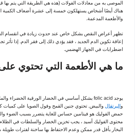
الموصى به من معادلات الفولات (هذه هي الطريقة التي يتم بها ق
هناك أيضًا أشخاص يستهلكون خمسة إلى عشرة أضعاف الكمية الم
والأطعمة المدعمة.
تظهر أعراض النقص بشكل خاص عند حدوث زيادة في انقسام الخلايا
إعاقة تكوين الدم الجديد ، فقد يؤدي ذلك إلى فقر الدم. إذا تأثر 
اضطرابات في الجهاز الهضمي.
ما هي الأطعمة التي تحتوي عل
يوجد folic acid بشكل أساسي في الخضار الورقية الخضرا
و
البرتقال
والبيض. تحتوي جنين القمح وفول الصويا على كميات 
حمض الفوليك هو فيتامين حساس للغاية يتضرر بسبب الضوء والح
محتوى الفوليك أسيد ، يجب تخزين الخضار والسلطات في الظلام 
البخار بأقل قدر ممكن وعدم الاحتفاظ بها ساخنة لفترات طويلة 