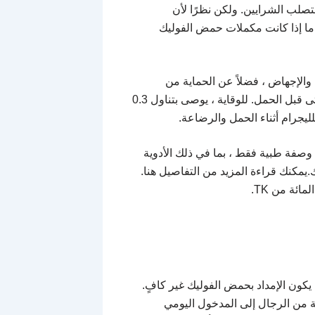
صلب الشرايين. ولكن نظرًا لأن
 حاليًا حول ما إذا كانت مكملات حمض الفوليك
والإجهاض ، فضلاً عن الحماية من
التشوهات الخطيرة لدى الطفل ، مثل عيوب الأنبوب العصبي ، حتى قبل الحمل. للوقاية ، يوصى بتناول 0.3
م وصفة طبية فقط ، بما في ذلك الأدوية
يمكنك قراءة المزيد من التفاصيل هنا.
ما يكون الإمداد بحمض الفوليك غير كافٍ.
 يصل 86 في المائة من النساء و 79 في المائة من الرجال إلى المدخول اليومي