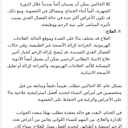
كلا الحالتين يمكن أن يسببان ألماً شديداً خلال الدورة
الشهرية، ألماً أثناء الجماع، ومشاكل في الخصوبة. ومع ذلك،
قد تكون الأعراض أكثر حدة في حالة العضال الغدي بسبب
تأثيره المباشر على بنية الرحم ووظيفته.
العلاج:
العلاج قد يختلف بناءً على الشدة وموقع الحالة. العلاجات
الهرمونية، الجراحة لإزالة الأنسجة غير الطبيعية، وفي حالات
العضال الغدي الشديدة، قد يُنصح بإزالة الرحم كخيار أخير.
علاج الانتباذ البطاني الرحمي يمكن أن يشمل أيضاً الأدوية
المسكنة للألم، العلاجات الهرمونية، والجراحة لإزالة أو تقليل
الأنسجة الانتباذية.
بشكل عام، كلا الحالتين تتطلب تقييماً دقيقاً ومتابعة من قبل
متخصصين في أمراض النساء لتحديد أفضل استراتيجية علاجية بناءً
على الأعراض والرغبة في الحفاظ على الخصوبة.
في الختام، التغدد هو حالة معقدة تتطلب نهجًا متعدد الجوانب
للإدارة والعلاج. من المهم للنساء اللواتي يعانين من أعراض تغدد
الرحم استشارة أطبائهن لتحديد أفضل مسار للعلاج، سواء كان