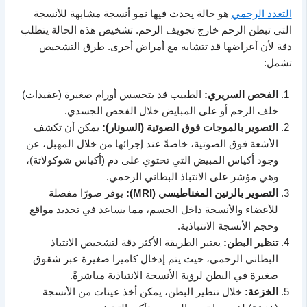
التغدد الرحمي
هو حالة يحدث فيها نمو أنسجة مشابهة للأنسجة
التي تبطن الرحم خارج تجويف الرحم. تشخيص هذه الحالة يتطلب
دقة لأن أعراضها قد تتشابه مع أمراض أخرى. طرق التشخيص
تشمل:
الفحص السريري:
الطبيب قد يتحسس أورام صغيرة (عقيدات)
خلف الرحم أو على المبايض خلال الفحص الجسدي.
التصوير بالموجات فوق الصوتية (السونار):
يمكن أن تكشف
الأشعة فوق الصوتية، خاصةً عند إجرائها من خلال المهبل، عن
وجود أكياس المبيض التي تحتوي على دم (أكياس شوكولاتة)،
وهي مؤشر على الانتباذ البطاني الرحمي.
التصوير بالرنين المغناطيسي (MRI):
يوفر صورًا مفصلة
للأعضاء والأنسجة داخل الجسم، مما يساعد في تحديد مواقع
وحجم الأنسجة الانتباذية.
تنظير البطن:
يعتبر الطريقة الأكثر دقة لتشخيص الانتباذ
البطاني الرحمي، حيث يتم إدخال كاميرا صغيرة عبر شقوق
صغيرة في البطن لرؤية الأنسجة الانتباذية مباشرةً.
الخزعة:
خلال تنظير البطن، يمكن أخذ عينات من الأنسجة