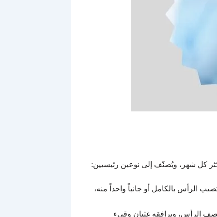
ب الرأس بالكامل أو جانباً واحداً منه،
نصف الرأس، ويرافقه غثيان وقيء