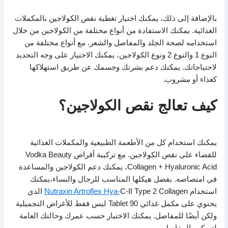
بالإضافة إلى ذلك، يمكنك اختيار تغطية نقص الكولاجين بالمكملات
الغذائية. يمكنك الاستفادة من أنواع مختلفة من الكولاجين من خلال
استخدامه لصحة الجلد والمفاصل والشعر. مع أنواع مختلفة من
النوع 1 والنوع 2 ونوع الكولاجين، يمكنك الاختيار على وجه التحديد
لاحتياجاتك. يمكنك دعم بشرتك وجسمك عن طريق استهلاكها
كغذاء أو مشروب.
كيف تعالج نقص الكولاجين؟
يمكنك استخدام كل من الأطعمة الطبيعية والمكملات الغذائية
للقضاء على نقص الكولاجين. مع تركيبة أقراص Vodka Beauty
Collagen + Hyaluronic Acid، يمكنك دعم الكولاجين والمساعدة
في امتصاصه. بفضل هيكلها المناسب للرجال والنساء،يمكنك
استخدام
Nutraxin Artroflex Hya-
C-II Type 2 Collagen الذي
يحتوي على مكمل غذائي 90 Tablet ليس فقط للأغراض التجميلية
ولكن أيضًا للمفاصل. يمكنك الاختيار حسب عمرك وحالتك العامة
لتسكين المفاصل.