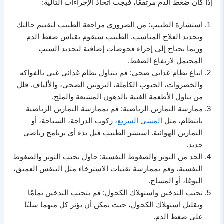
إذا كان ضغط الدم مرتفعًا، فيجب اتخاذ الإجراءات التالية:
استشارة الطبيب: من الضروري مراجعة الطبيب لتقييم حالتك
وتحديد العلاج المناسب. الطبيب سيقوم بقياس ضغط الدم
وربما يحتاج إلى إجراء فحوصات إضافية لتحديد السبب
المحتمل لارتفاع الضغط.
اتباع نظام غذائي صحي: قم بتناول نظام غذائي غني بالفواكه
والخضروات، الحبوب الكاملة، البروتين الصحي، والألياف. قلل
من تناول الأطعمة الغنية بالدهون المشبعة والملح.
ممارسة التمارين الرياضية: قم بممارسة التمارين الرياضية
بانتظام، مثل
المشي السريع
، ركوب الدراجة، السباحة، أو
التمارين الهوائية. استشر الطبيب قبل بدء أي برنامج رياضي
جديد.
الحد من التوتر والضغوط النفسية: حاول تجنب التوتر والضغوط
النفسية، وقم بممارسة تقنيات الاسترخاء مثل التنفس العميق،
اليوغا، أو المساج.
تجنب التدخين واستهلاك الكحول: قم بتجنب التدخين تمامًا
وتقليل استهلاك الكحول، حيث يمكن أن يؤثر كل منهما سلبًا
على ضغط الدم.