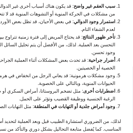
سبب العقم غير واضح
: قد يكون هناك أسباب أخرى غير الدوالي
من مشكلات في الحركة المنوية أو التشوهات المنوية قد لا تت
استمرار وجود الدوالي
: في بعض الأحيان، قد تظل بعض الأوردة 
لعدم الشفاء التام.
تأخر ظهور النتائج
: قد يحتاج المريض إلى فترة زمنية تتراوح بي
التحسن بعد العملية. لذلك، من الأفضل أن يتم تحليل السائل ال
وجود تحسن.
أضرار جراحية
: قد تحدث بعض المشكلات أثناء العملية الجراحي
الخصية أو الخصيتين.
وجود مشكلات هرمونية: قد يعاني الرجل من انخفاض في هرمون
الحيوانات المنوية، وبالتالي على الخصوبة.
اضطرابات أخرى
: مثل تضخم البروستاتا، أمراض السكري أو ض
الرغبة الجنسية ووظيفة القضيب وتؤثر على الحمل.
وجود أمراض جلدية أو التهابات في المنطقة
: مثل التهابات ال
لذلك، من الضروري استشارة الطبيب قبل وبعد العملية لتحديد أس
المناسب. كما يُفضل متابعة التحاليل بشكل دوري والتأكد من نسبة