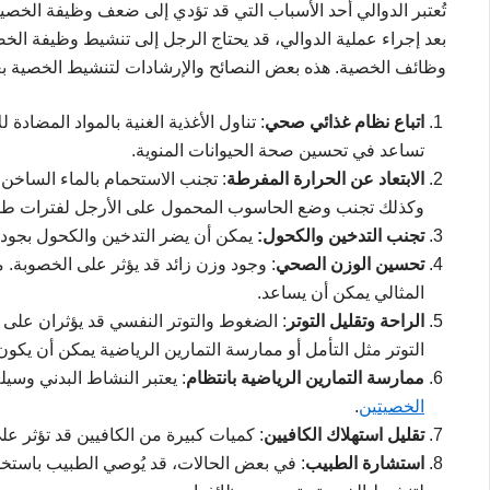
تُعتبر الدوالي أحد الأسباب التي قد تؤدي إلى ضعف وظيفة الخصيتين
بعد إجراء عملية الدوالي، قد يحتاج الرجل إلى تنشيط وظيفة ال
وظائف الخصية. هذه بعض النصائح والإرشادات لتنشيط الخصية بعد
اتباع نظام غذائي صحي
: تناول الأغذية الغنية بالمواد المضاد
تساعد في تحسين صحة الحيوانات المنوية.
الابتعاد عن الحرارة المفرطة
: تجنب الاستحمام بالماء الساخن 
وكذلك تجنب وضع الحاسوب المحمول على الأرجل لفترات طوي
تجنب التدخين والكحول:
يمكن أن يضر التدخين والكحول بجودة ا
تحسين الوزن الصحي
: وجود وزن زائد قد يؤثر على الخصوبة. 
المثالي يمكن أن يساعد.
الراحة وتقليل التوتر
: الضغوط والتوتر النفسي قد يؤثران على
التوتر مثل التأمل أو ممارسة التمارين الرياضية يمكن أن يكون م
ممارسة التمارين الرياضية بانتظام
: يعتبر النشاط البدني وسي
الخصيتين
.
تقليل استهلاك الكافيين
: كميات كبيرة من الكافيين قد تؤثر على
استشارة الطبيب
: في بعض الحالات، قد يُوصي الطبيب باستخد